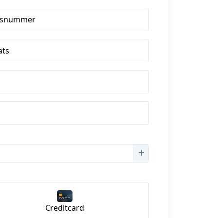
isnummer
ats
Creditcard