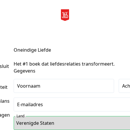
Oneindige Liefde
Het #1 boek dat liefdesrelaties transformeert.
sluit
Gegevens
Voornaam
Ac
teit
alans
E-mailadres
dagen
Land