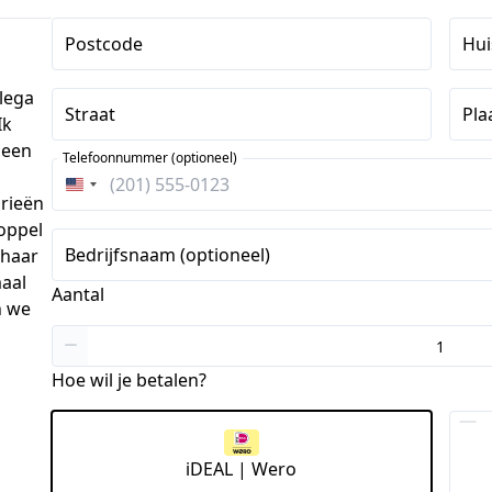
Postcode
Hu
llega
Straat
Pla
Ik
 een
Telefoonnummer (optioneel)
Verenigde
rieën
Staten
koppel
+1
Bedrijfsnaam (optioneel)
 haar
maal
Aantal
n we
Hoe wil je betalen?
iDEAL | Wero